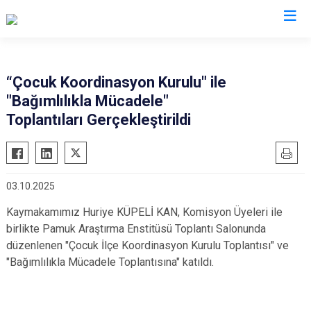
Aydın
“Çocuk Koordinasyon Kurulu" ile
"Bağımlılıkla Mücadele"
Bozdoğan
Köşk
Toplantıları Gerçekleştirildi
Buharkent
Kuşadası
Çine
Kuyucak
Didim
Nazilli
03.10.2025
Germencik
Söke
Kaymakamımız Huriye KÜPELİ KAN,
Komisyon Üyeleri ile
İncirliova
Sultanhisar
birlikte
Pamuk Araştırma Enstitüsü Toplantı Salonunda
Karacasu
Yenipazar
düzenlenen "Çocuk İlçe Koordinasyon Kurulu Toplantısı" ve
Karpuzlu
Efeler
"Bağımlılıkla Mücadele Toplantısına" katıldı.
Koçarlı