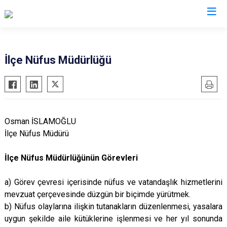
Aydın
İlçe Nüfus Müdürlüğü
Bozdoğan
Köşk
Buharkent
Kuşadası
Çine
Kuyucak
Osman İSLAMOĞLU
Didim
Nazilli
İlçe Nüfus Müdürü
Germencik
Söke
İlçe Nüfus Müdürlüğünün Görevleri
İncirliova
Sultanhisar
Karacasu
Yenipazar
a) Görev çevresi içerisinde nüfus ve vatandaşlık hizmetlerini
Karpuzlu
Efeler
mevzuat çerçevesinde düzgün bir biçimde yürütmek.
Koçarlı
b) Nüfus olaylarına ilişkin tutanakların düzenlenmesi, yasalara
uygun şekilde aile kütüklerine işlenmesi ve her yıl sonunda