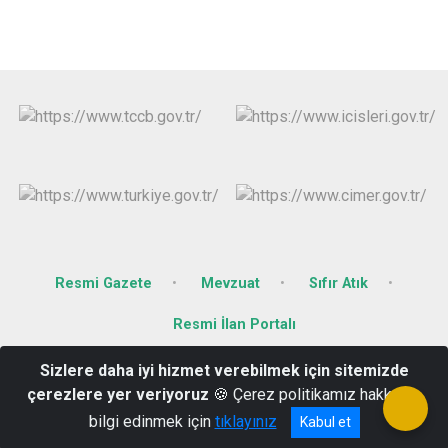
Resmi Gazete
Mevzuat
Sıfır Atık
Resmi İlan Portalı
Sizlere daha iyi hizmet verebilmek için sitemizde
Cumhuriyet Mah. 278 Sok. No: 3 09900 Nazilli /AYDIN
çerezlere yer veriyoruz
🍪 Çerez politikamız hakkında
(0256) 314 03 23 - 313 13 44
bilgi edinmek için
tıklayınız
Kabul et