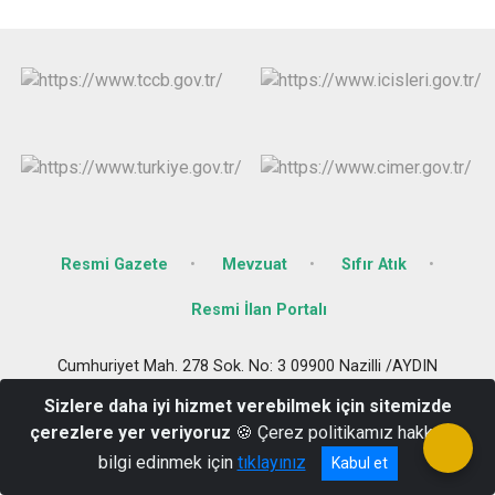
Resmi Gazete
Mevzuat
Sıfır Atık
Resmi İlan Portalı
Cumhuriyet Mah. 278 Sok. No: 3 09900 Nazilli /AYDIN
(0256) 314 03 23 - 313 13 44
Sizlere daha iyi hizmet verebilmek için sitemizde
çerezlere yer veriyoruz
🍪 Çerez politikamız hakkında
bilgi edinmek için
tıklayınız
Kabul et