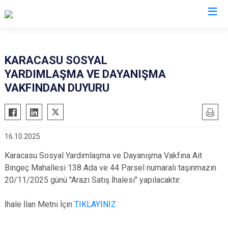
Aydın
KARACASU SOSYAL
YARDIMLAŞMA VE DAYANIŞMA
Bozdoğan
Köşk
VAKFINDAN DUYURU
Buharkent
Kuşadası
Çine
Kuyucak
Didim
Nazilli
16.10.2025
Germencik
Söke
Karacasu Sosyal Yardımlaşma ve Dayanışma Vakfına Ait
İncirliova
Sultanhisar
Bingeç Mahallesi 138 Ada ve 44 Parsel numaralı taşınmazın
Karacasu
Yenipazar
20/11/2025 günü "Arazi Satış İhalesi" yapılacaktır.
Karpuzlu
Efeler
İhale İlan Metni İçin
TIKLAYINIZ
Koçarlı