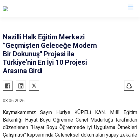
Aydın
Nazilli Halk Eğitim Merkezi
“Geçmişten Geleceğe Modern
Bozdoğan
Köşk
Bir Dokunuş" Projesi ile
Buharkent
Kuşadası
Türkiye’nin En İyi 10 Projesi
Çine
Kuyucak
Arasına Girdi
Didim
Nazilli
Germencik
Söke
İncirliova
Sultanhisar
03.06.2026
Karacasu
Yenipazar
Kaymakamımız Sayın Huriye KÜPELİ KAN, Millî Eğitim
Karpuzlu
Efeler
Bakanlığı Hayat Boyu Öğrenme Genel Müdürlüğü tarafından
Koçarlı
düzenlenen “Hayat Boyu Öğrenmede İyi Uygulama Örnekleri
Çalışması” kapsamında Geleneksel dokumaları yapay zekâ ile