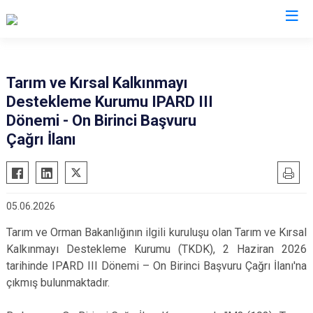
Aydın
Tarım ve Kırsal Kalkınmayı
Destekleme Kurumu IPARD III
Bozdoğan
Köşk
Dönemi - On Birinci Başvuru
Buharkent
Kuşadası
Çağrı İlanı
Çine
Kuyucak
Didim
Nazilli
Germencik
Söke
05.06.2026
İncirliova
Sultanhisar
Tarım ve Orman Bakanlığının ilgili kuruluşu olan Tarım ve Kırsal
Karacasu
Yenipazar
Kalkınmayı Destekleme Kurumu (TKDK), 2 Haziran 2026
Karpuzlu
Efeler
tarihinde IPARD III Dönemi – On Birinci Başvuru Çağrı İlanı'na
çıkmış bulunmaktadır.
Koçarlı