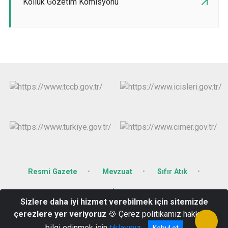
Kolluk Gözetim Komisyonu
Resmi Gazete
Mevzuat
Sıfır Atık
Resmi İlan Portalı
Sizlere daha iyi hizmet verebilmek için sitemizde
çerezlere yer veriyoruz
🍪 Çerez politikamız hakkında
Cumhuriyet Mah. 278 Sok. No: 3 09900 Nazilli /AYDIN
bilgi edinmek için
tıklayınız